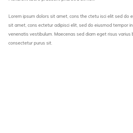
Lorem ipsum dolors sit amet, cons the ctetu isci elit sed do
sit amet, cons ectetur adipisci elit, sed do eiusmod tempor 
venenatis vestibulum. Maecenas sed diam eget risus varius b
consectetur purus sit.
NEXT PLAY MUSIC