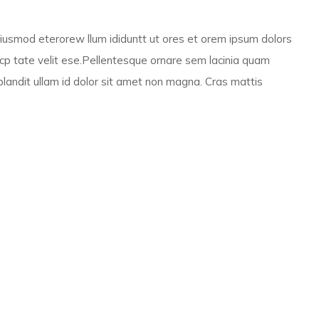
 eiusmod eterorew llum ididuntt ut ores et orem ipsum dolors
incp tate velit ese.Pellentesque ornare sem lacinia quam
landit ullam id dolor sit amet non magna. Cras mattis