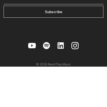
Subscribe
©
2026
Next Play Music
Privacy Policy
•
Store Policy
•
Terms & Condition